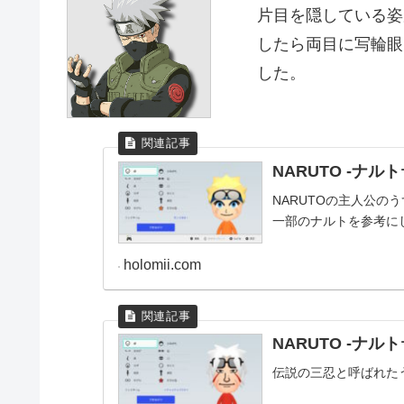
片目を隠している姿
したら両目に写輪眼
した。
NARUTO -ナル
NARUTOの主人公の
一部のナルトを参考に
holomii.com
NARUTO -ナル
伝説の三忍と呼ばれた