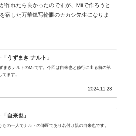
が作れたら良かったのですが、Miiで作ろうと
を宿した万華鏡写輪眼のカカシ先生になりま
トｰ「うずまき ナルト」
うずまきナルトのMiiです。今回は自来也と修行に出る前の第
してます。
2024.11.28
トｰ「自来也」
うちの一人でナルトの師匠であり名付け親の自来也です。