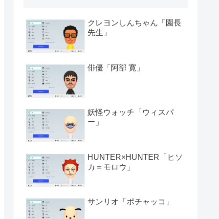
クレヨンしんちゃん「園長
先生」
俳優「阿部 寛」
妖怪ウォッチ「ウィスパ
ー」
HUNTER×HUNTER「ヒソ
カ＝モロウ」
サンリオ「ポチャッコ」