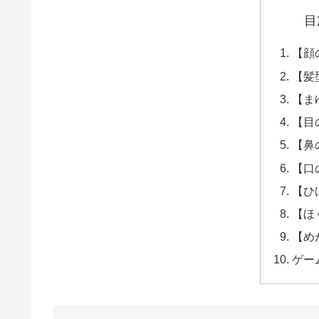
目
【顔
【髪
【ま
【目
【鼻
【口
【ひ
【ほ
【め
ゲー