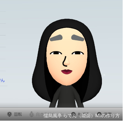
儒烏風亭 らでん（能面）Miiの作り方