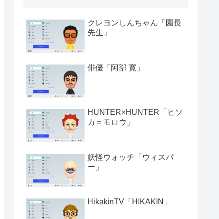
クレヨンしんちゃん「園長
先生」
俳優「阿部 寛」
HUNTER×HUNTER「ヒソ
カ＝モロウ」
妖怪ウォッチ「ウィスパ
ー」
HikakinTV「HIKAKIN」