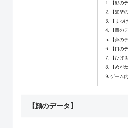
【顔の
【髪型
【まゆ
【目の
【鼻の
【口の
【ひげ
【めが
ゲーム
【顔のデータ】