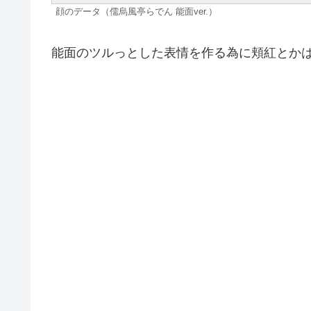
顔のデータ（儒烏風亭らでん 能面ver.）
能面のツルっとした表情を作る為に頬紅とか