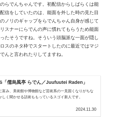
のらでんちゃんです。初配信からしばらくは能
配信をしていたのは、能面を外した時の見た目
のノリのギャップをらでんちゃん自身が感じて
リスナーにらでんの声に慣れてもらうため能面
ったそうですね。そういう頭脳派な一面が隠し
ロスのネタ枠でスタートしたのに最近ではマジ
でんと言われたりしてますね。
SS「儒烏風亭 らでん／Juufuutei Raden」
に富み、美術館や博物館など芸術系の一見固くなりがちな
かしく聞かせる話術ももっているスゴイ新人です。
2024.11.30