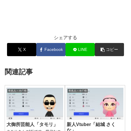
シェアする
X
Facebook
LINE
コピー
関連記事
有名人・その他
有名人・その他
大御所芸能人「タモリ」
新人Vtuber「結城 さく
な」