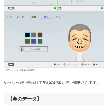
目のデータ（笑福亭鶴瓶）
めっちゃ細い垂れ目で笑顔の印象が強い鶴瓶さんです。
【鼻のデータ】