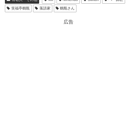
笑福亭鶴瓶
落語家
鶴瓶さん
広告