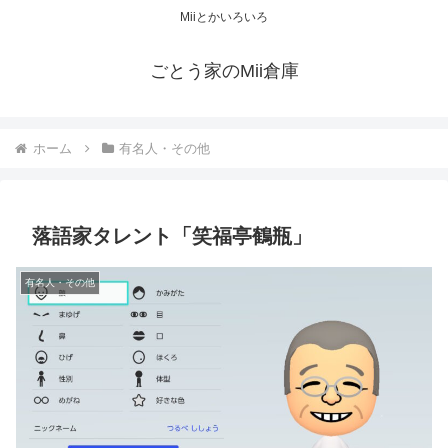
Miiとかいろいろ
ごとう家のMii倉庫
ホーム
有名人・その他
落語家タレント「笑福亭鶴瓶」
有名人・その他