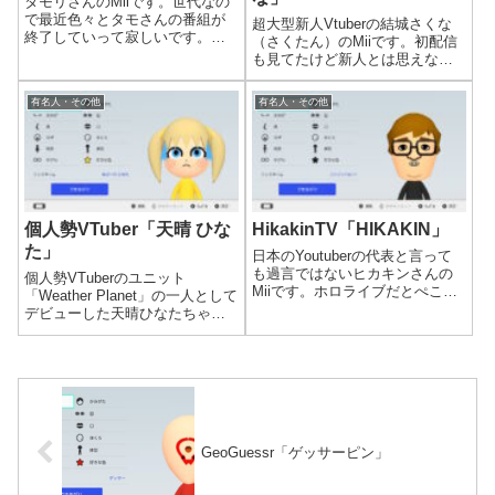
タモリさんのMiiです。世代なの
で最近色々とタモさんの番組が
超大型新人Vtuberの結城さくな
終了していって寂しいです。も
（さくたん）のMiiです。初配信
うお笑いBIG３とか知らない人も
も見てたけど新人とは思えない
多いだろうなぁ。
安心感のある配信でしたね！
有名人・その他
有名人・その他
個人勢VTuber「天晴 ひな
HikakinTV「HIKAKIN」
た」
日本のYoutuberの代表と言って
も過言ではないヒカキンさんの
個人勢VTuberのユニット
Miiです。ホロライブだとぺこラ
「Weather Planet」の一人として
ップやパパキン等でヒカキンさ
デビューした天晴ひなたちゃん
んをいじったネタもあります
のMiiです。
が、最近はヒカキンさんの方か
らスパチャで突然絡んでくれた
りして嬉しいです。
GeoGuessr「ゲッサーピン」