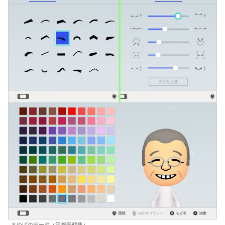
まゆげのデータ（笑福亭鶴瓶）