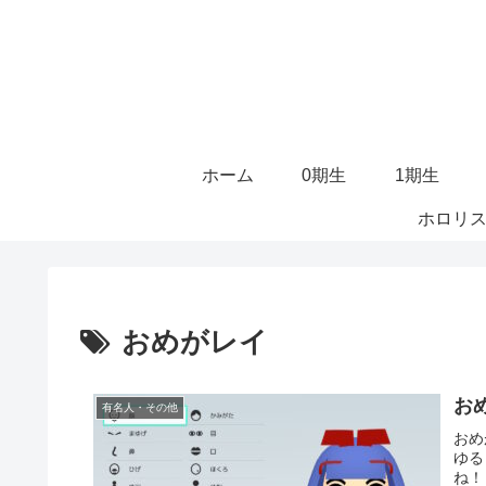
ホーム
0期生
1期生
ホロリス
おめがレイ
お
有名人・その他
おめ
ゆる
ね！