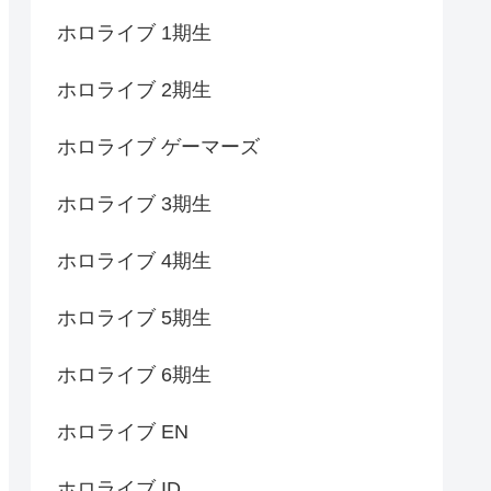
ホロライブ 1期生
ホロライブ 2期生
ホロライブ ゲーマーズ
ホロライブ 3期生
ホロライブ 4期生
ホロライブ 5期生
ホロライブ 6期生
ホロライブ EN
ホロライブ ID