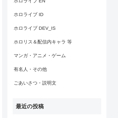
ホロライブ EN
ホロライブ ID
ホロライブ DEV_IS
ホロリス＆配信内キャラ 等
マンガ・アニメ・ゲーム
有名人・その他
ごあいさつ・説明文
最近の投稿