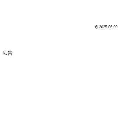
2025.06.09
広告