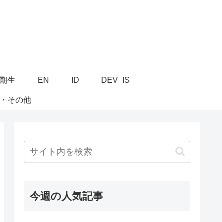
6期生
EN
ID
DEV_IS
・その他
今週の人気記事