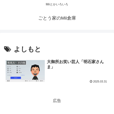
Miiとかいろいろ
ごとう家のMii倉庫
よしもと
大御所お笑い芸人「明石家さん
有名人・その他
ま」
2025.03.31
広告