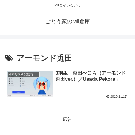
Miiとかいろいろ
ごとう家のMii倉庫
アーモンド兎田
3期生「兎田ぺこら（アーモンド
ホロリス＆配信内キャラ 等
兎田ver.）／Usada Pekora」
2023.11.17
広告