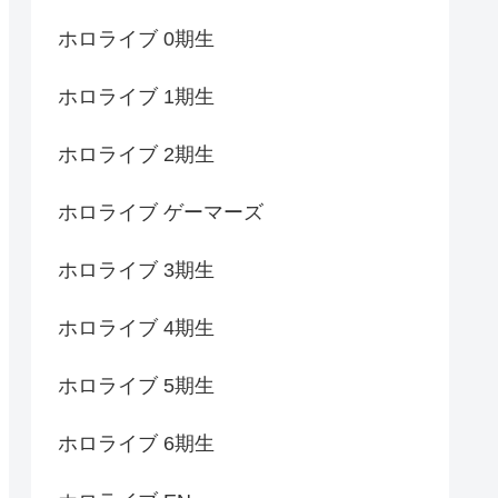
ホロライブ 0期生
ホロライブ 1期生
ホロライブ 2期生
ホロライブ ゲーマーズ
ホロライブ 3期生
ホロライブ 4期生
ホロライブ 5期生
ホロライブ 6期生