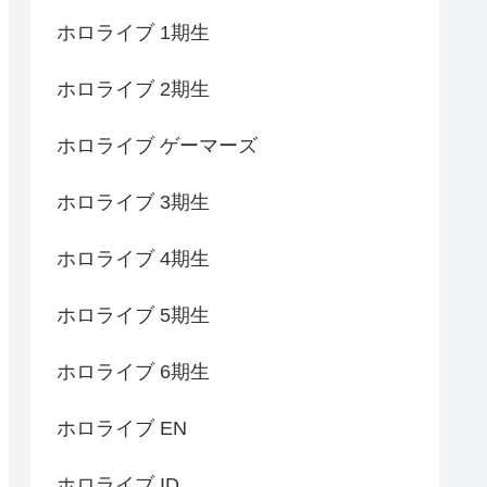
ホロライブ 1期生
ホロライブ 2期生
ホロライブ ゲーマーズ
ホロライブ 3期生
ホロライブ 4期生
ホロライブ 5期生
ホロライブ 6期生
ホロライブ EN
ホロライブ ID