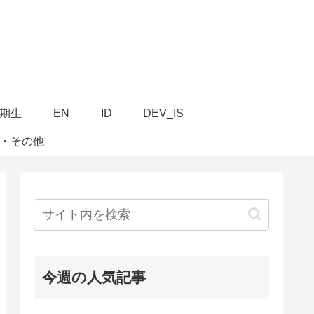
6期生
EN
ID
DEV_IS
・その他
今週の人気記事