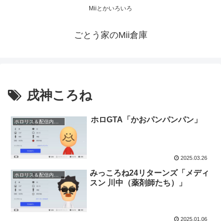
Miiとかいろいろ
ごとう家のMii倉庫
戌神ころね
ホロGTA「かおパンパンパン」
ホロリス＆配信内キャラ 等
2025.03.26
みっころね24リターンズ「メディ
ホロリス＆配信内キャラ 等
スン 川中（薬剤師たち）」
2025.01.06