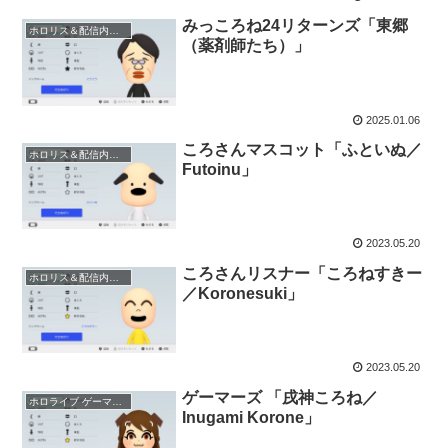
みっころね24リターンズ「東郷
ホロリス＆配信内キャラ 等
（薬剤師たち）」
2025.01.06
ころさんマスコット「ふといぬ／
ホロリス＆配信内キャラ 等
Futoinu」
2023.05.20
ころさんリスナー「ころねすきー
ホロリス＆配信内キャラ 等
／Koronesuki」
2023.05.20
ゲーマーズ 「戌神ころね／
ホロライブ ゲーマーズ
Inugami Korone」