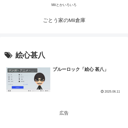
Miiとかいろいろ
ごとう家のMii倉庫
絵心甚八
ブルーロック「絵心 甚八」
マンガ・アニメ・ゲーム
2025.06.11
広告