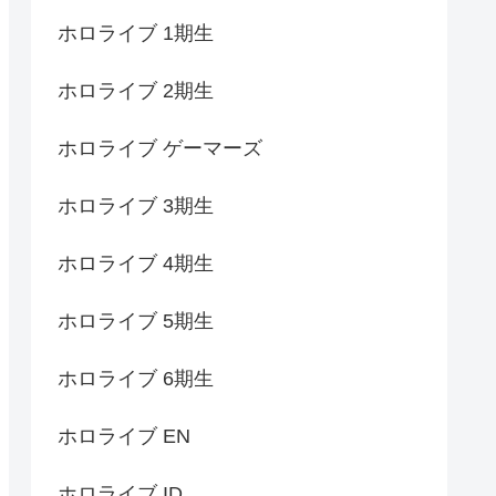
ホロライブ 1期生
ホロライブ 2期生
ホロライブ ゲーマーズ
ホロライブ 3期生
ホロライブ 4期生
ホロライブ 5期生
ホロライブ 6期生
ホロライブ EN
ホロライブ ID