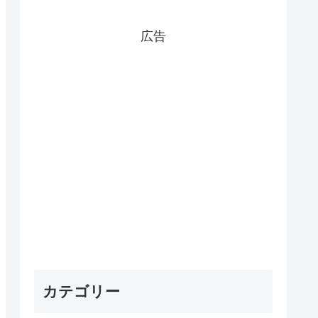
広告
カテゴリー