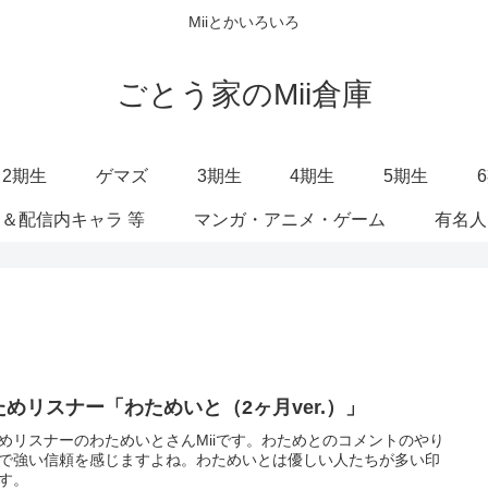
Miiとかいろいろ
ごとう家のMii倉庫
2期生
ゲマズ
3期生
4期生
5期生
＆配信内キャラ 等
マンガ・アニメ・ゲーム
有名人
ためリスナー「わためいと（2ヶ月ver.）」
めリスナーのわためいとさんMiiです。わためとのコメントのやり
で強い信頼を感じますよね。わためいとは優しい人たちが多い印
す。