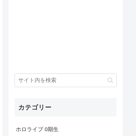
カテゴリー
ホロライブ 0期生