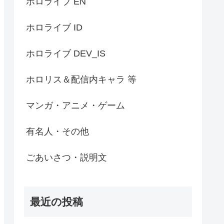
ホロライブ EN
ホロライブ ID
ホロライブ DEV_IS
ホロリス＆配信内キャラ 等
マンガ・アニメ・ゲーム
有名人・その他
ごあいさつ・説明文
最近の投稿