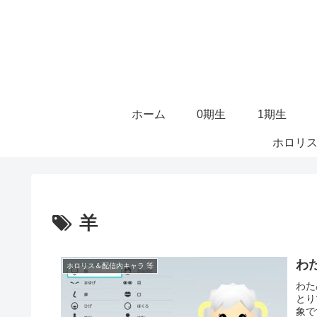
ホーム
0期生
1期生
ホロリス
羊
わ
ホロリス＆配信内キャラ 等
わた
とり
象で