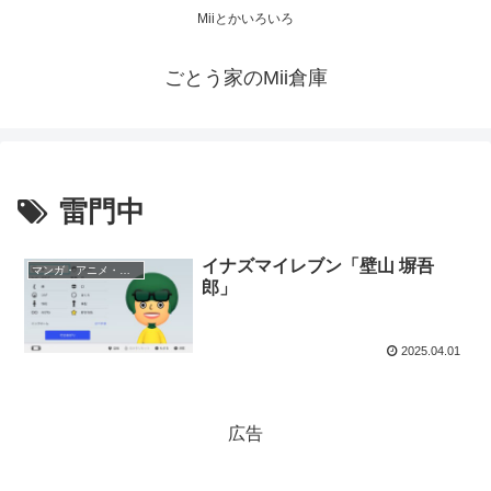
Miiとかいろいろ
ごとう家のMii倉庫
雷門中
イナズマイレブン「壁山 塀吾
マンガ・アニメ・ゲーム
郎」
2025.04.01
広告