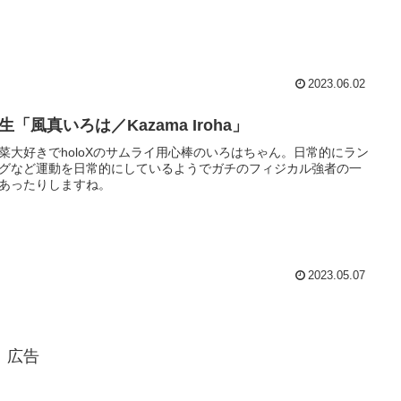
2023.06.02
生「風真いろは／Kazama Iroha」
菜大好きでholoXのサムライ用心棒のいろはちゃん。日常的にラン
グなど運動を日常的にしているようでガチのフィジカル強者の一
あったりしますね。
2023.05.07
広告