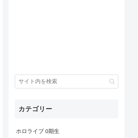
カテゴリー
ホロライブ 0期生