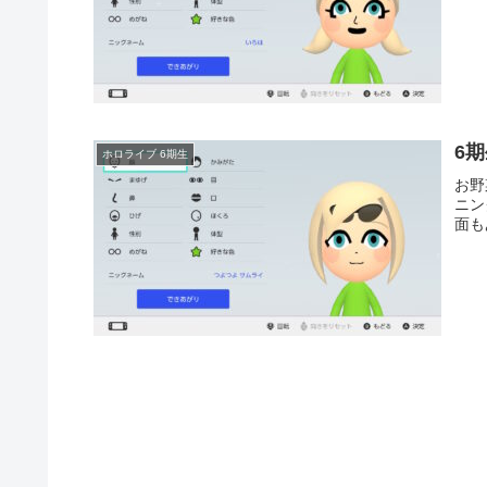
6期
ホロライブ 6期生
お野
ニン
面も