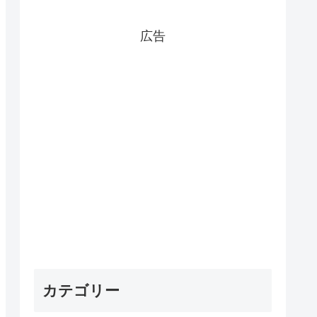
広告
カテゴリー