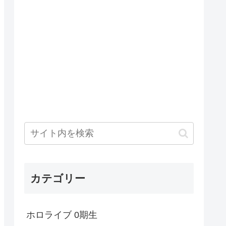
カテゴリー
ホロライブ 0期生