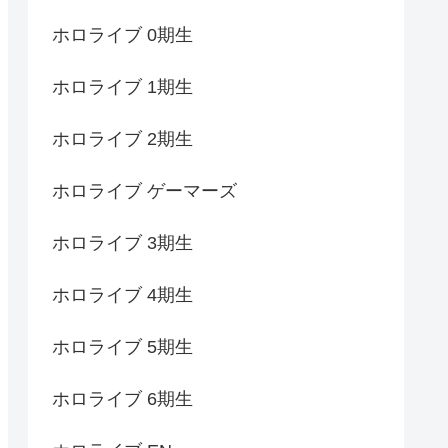
ホロライブ 0期生
ホロライブ 1期生
ホロライブ 2期生
ホロライブ ゲーマーズ
ホロライブ 3期生
ホロライブ 4期生
ホロライブ 5期生
ホロライブ 6期生