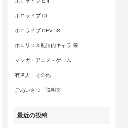
ホロライブ EN
ホロライブ ID
ホロライブ DEV_IS
ホロリス＆配信内キャラ 等
マンガ・アニメ・ゲーム
有名人・その他
ごあいさつ・説明文
最近の投稿