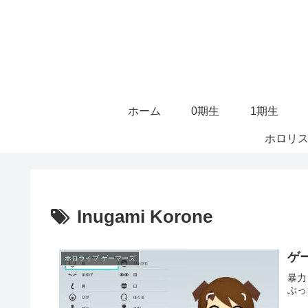
ホーム
0期生
1期生
ホロリス
Inugami Korone
ゲー
ホロライブ ゲーマーズ
暴力
ぶっ