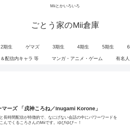
Miiとかいろいろ
ごとう家のMii倉庫
2期生
ゲマズ
3期生
4期生
5期生
＆配信内キャラ 等
マンガ・アニメ・ゲーム
有名人
マーズ 「戌神ころね／Inugami Korone」
と長時間配信が特徴的で、なにげない会話の中にパワーワードを
こんでくるころさんのMiiです。ゆびゆび～！