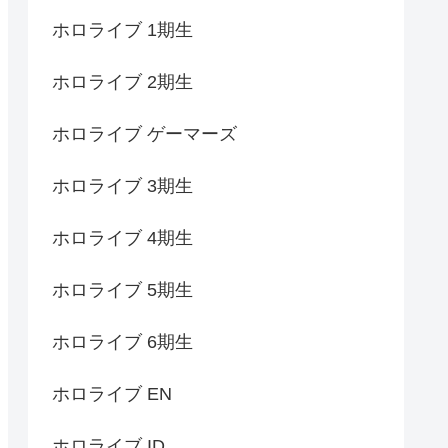
ホロライブ 1期生
ホロライブ 2期生
ホロライブ ゲーマーズ
ホロライブ 3期生
ホロライブ 4期生
ホロライブ 5期生
ホロライブ 6期生
ホロライブ EN
ホロライブ ID