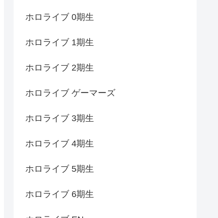
ホロライブ 0期生
ホロライブ 1期生
ホロライブ 2期生
ホロライブ ゲーマーズ
ホロライブ 3期生
ホロライブ 4期生
ホロライブ 5期生
ホロライブ 6期生