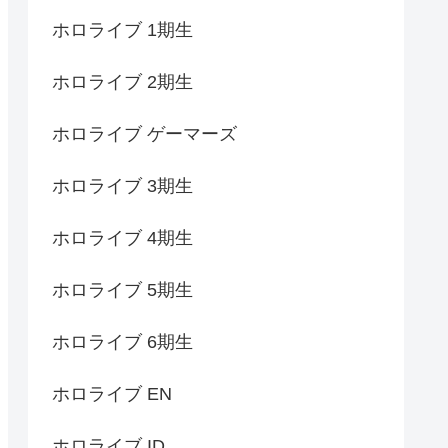
ホロライブ 1期生
ホロライブ 2期生
ホロライブ ゲーマーズ
ホロライブ 3期生
ホロライブ 4期生
ホロライブ 5期生
ホロライブ 6期生
ホロライブ EN
ホロライブ ID