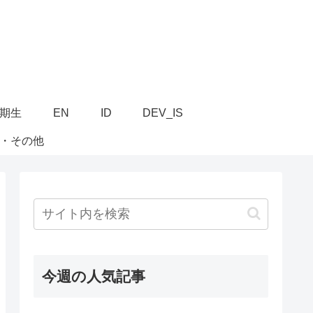
6期生
EN
ID
DEV_IS
・その他
今週の人気記事