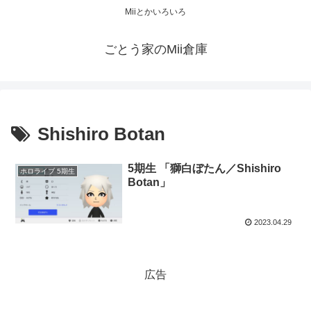
Miiとかいろいろ
ごとう家のMii倉庫
Shishiro Botan
5期生 「獅白ぼたん／Shishiro
ホロライブ 5期生
Botan」
2023.04.29
広告